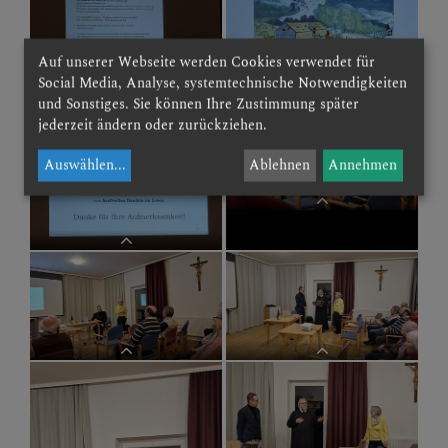
Wein in der Bibel
Wein in der Bibel
Wein in der Bibel
Auf unserer Webseite werden Cookies verwendet für
Social Media, Analyse, systemtechnische Notwendigkeiten
und Sonstiges. Sie können Ihre Zustimmung später
jederzeit ändern oder zurückziehen.
Wein in der Bibel
Auswählen
...
Ablehnen
Annehmen
Wein in der Bibel
Wein in der Bibel
Wein in der Bibel
Wein in der Bibel
Wein in der Bibel