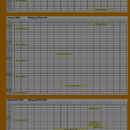
Tarife
Kalender Pfarrtreffreservierungen
Veranstaltungen
Lektoren- &
Kommunionspenderplan
Ministranteneinteilung
Mesnereinteilung
Kalender Termine
BERICHTE