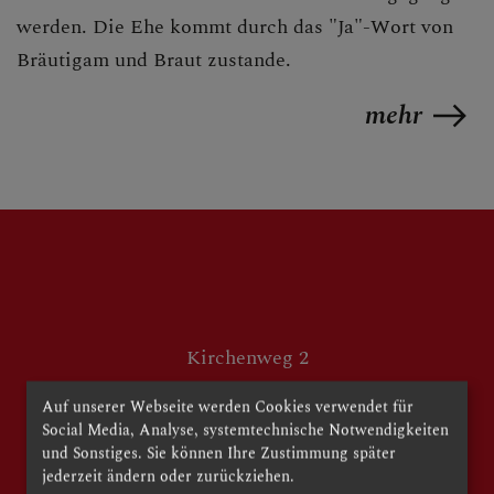
BERICHTE
werden. Die Ehe kommt durch das "Ja"-Wort von
Bräutigam und Braut zustande.
mehr
SAKRAMENTE
Taufe
Eucharistie
Firmung
Ehe
Kirchenweg 2
Buße / Versöhnung
3233 Kilb
Auf unserer Webseite werden Cookies verwendet für
Tel:
02748 72 50
Krankensalbung
Social Media, Analyse, systemtechnische Notwendigkeiten
und Sonstiges. Sie können Ihre Zustimmung später
P. Christian Gimbel OSB :
+43 664 80 181 215
jederzeit ändern oder zurückziehen.
E-Mail:
kilb@dsp.at