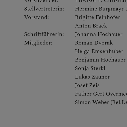
PfarrMAG
Vorsitzender:
Provisor P. Christi
Stellvertreterin:
Hermine Bürgmayr-
Vorstand:
Brigitte Felnhofer
Pfarrgemei
Anton Brack
Schriftführerin:
Johanna Hochauer
Pfarrkirche
Mitglieder:
Roman Dvorak
Helga Emsenhuber
Ausschüss
Benjamin Hochauer
Sonja Sterkl
Lukas Zauner
GOTTESDIEN
Josef Zeis
Father Gert Overmee
Simon Weber (Rel.Le
TERMINE