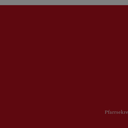
BERICHTE
SAKRAMENT
FRAGEN
Pfarrsekre