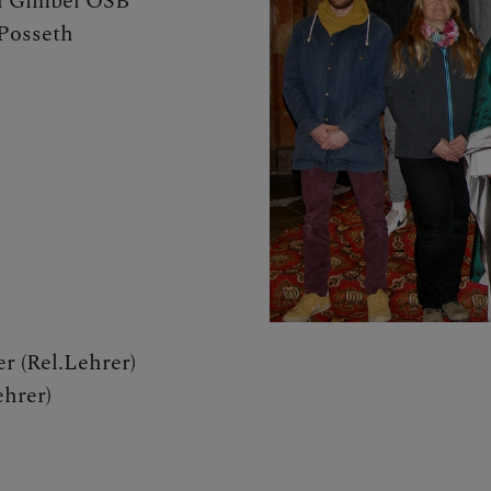
AZIN
an Gimbel OSB
Posseth
nderat
nrat
e & TEAMS
STE
r (Rel.Lehrer)
hrer)