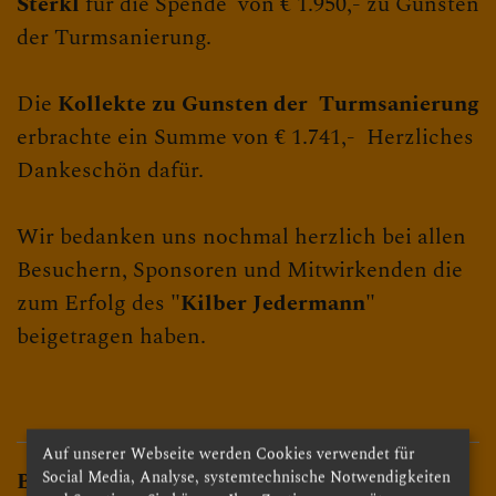
Sterkl
für die Spende von € 1.950,- zu Gunsten
der Turmsanierung.
Die
Kollekte zu Gunsten der Turmsanierung
erbrachte ein Summe von € 1.741,- Herzliches
Dankeschön dafür.
Wir bedanken uns nochmal herzlich bei allen
Besuchern, Sponsoren und Mitwirkenden die
zum Erfolg des
"Kilber Jedermann"
beigetragen haben.
Auf unserer Webseite werden Cookies verwendet für
Beichtgelegenheit:
Social Media, Analyse, systemtechnische Notwendigkeiten