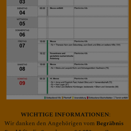
Lesung & Evangelium d. Tages
TERMINE
BERICHTE
SAKRAMENTE
FRAGEN
WICHTIGE INFORMATIONEN
:
Wir danken den Angehörigen vom
Begräbnis