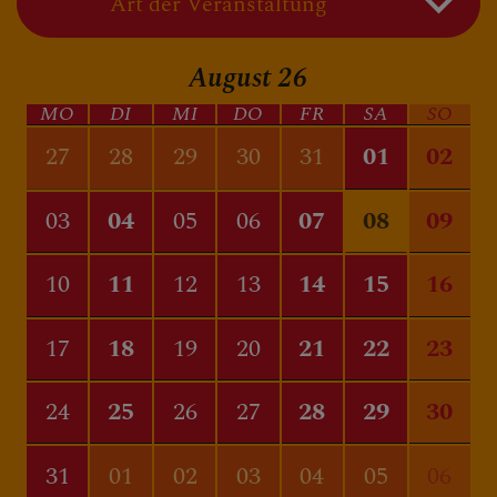
Art der Veranstaltung
BERICHTE
August
26
MO
DI
MI
DO
FR
SA
SO
SAKRAMENTE
27
28
29
30
31
01
02
03
04
05
06
07
09
08
FRAGEN
10
11
12
13
14
15
16
17
18
19
20
21
22
23
24
25
26
27
28
29
30
31
01
02
03
04
05
06