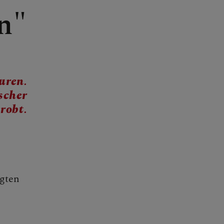
n"
uren.
scher
robt.
igten