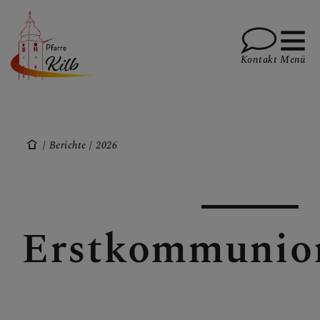
Kontakt
Menü
PFARRE
Berichte
2026
GOTTESDIENSTE
Erstkommunio
TERMINE