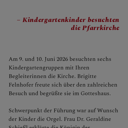
BERICHTE
– Kindergartenkinder besuchten
2023
die Pfarrkirche
2024
2025
2026
Am 9. und 10. Juni 2026 besuchten sechs
Kindergartengruppen mit Ihren
Begleiterinnen die Kirche. Brigitte
SAKRAMENTE
Felnhofer freute sich über den zahlreichen
Besuch und begrüßte sie im Gotteshaus.
FRAGEN
Schwerpunkt der Führung war auf Wunsch
der Kinder die Orgel. Frau Dr. Geraldine
Schießl erklärte die Königin der