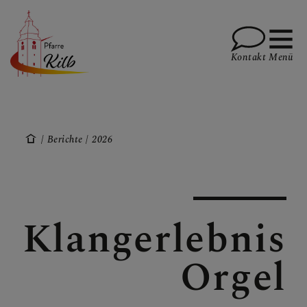
Kontakt
Menü
PFARRE
Berichte
2026
GOTTESDIENSTE
Klangerlebnis
TERMINE
Orgel