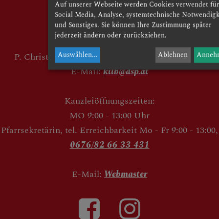
Auf unserer Webseite werden Cookies verwendet fü
Kirchenweg 2
Social Media, Analyse, systemtechnische Notwendigk
und Sonstiges. Sie können Ihre Zustimmung später
3233 Kilb
jederzeit ändern oder zurückziehen.
Tel:
02748 72 50
Auswählen
...
Ablehnen
Anneh
P. Christian Gimbel OSB :
+43 664 80 181 215
E-Mail:
kilb@dsp.at
Kanzleiöffnungszeiten:
MO 9:00 - 13:00 Uhr
Pfarrsekretärin, tel. Erreichbarkeit Mo - Fr 9:00 - 13:00,
0676/82 66 33 431
E-Mail:
Webmaster