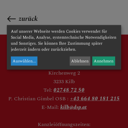
zurück
Auf unserer Webseite werden Cookies verwendet für
Social Media, Analyse, systemtechnische Notwendigkeiten
und Sonstiges. Sie können Ihre Zustimmung später
jederzeit ändern oder zurückziehen.
Auswählen
...
Ablehnen
Annehmen
Kirchenweg 2
3233 Kilb
Tel:
02748 72 50
P. Christian Gimbel OSB :
+43 664 80 181 215
E-Mail:
kilb@dsp.at
Kanzleiöffnungszeiten: