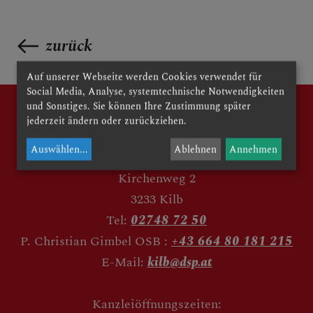
zurück
Auf unserer Webseite werden Cookies verwendet für
Social Media, Analyse, systemtechnische Notwendigkeiten
und Sonstiges. Sie können Ihre Zustimmung später
jederzeit ändern oder zurückziehen.
Auswählen
...
Ablehnen
Annehmen
Kirchenweg 2
3233 Kilb
Tel:
02748 72 50
P. Christian Gimbel OSB :
+43 664 80 181 215
E-Mail:
kilb@dsp.at
Kanzleiöffnungszeiten: