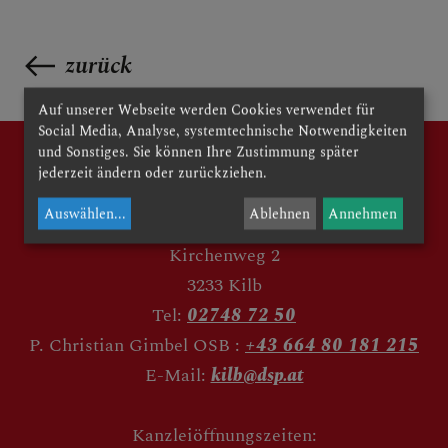
zurück
Auf unserer Webseite werden Cookies verwendet für
Social Media, Analyse, systemtechnische Notwendigkeiten
und Sonstiges. Sie können Ihre Zustimmung später
jederzeit ändern oder zurückziehen.
Auswählen
...
Ablehnen
Annehmen
Kirchenweg 2
3233 Kilb
Tel:
02748 72 50
P. Christian Gimbel OSB :
+43 664 80 181 215
E-Mail:
kilb@dsp.at
Kanzleiöffnungszeiten: